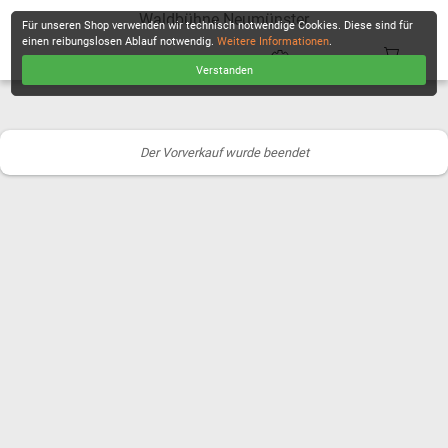
Waldbühne Neumünster
Für unseren Shop verwenden wir technisch notwendige Cookies. Diese sind für
einen reibungslosen Ablauf notwendig.
Weitere Informationen
.
Verstanden
KASSE
Der Vorverkauf wurde beendet