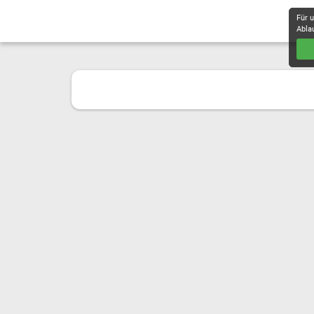
Für 
Abla