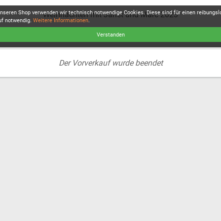
unseren Shop verwenden wir technisch notwendige Cookies. Diese sind für einen reibungs
Weihnachten mit Janet und Marc 2023
uf notwendig.
Weitere Informationen
.
Verstanden
Der Vorverkauf wurde beendet