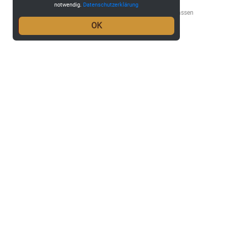
notwendig.
Datenschutzerklärung
eTickets, Hardtickets, Event Page, Shop Design usw. lassen
sich optisch anpassen
OK
... mehr erfahren
SAALPLANBUCHUNG
einfache Sitzplatzbuchungen mit Kontingentverwaltung
und Reservierungen
... mehr erfahren