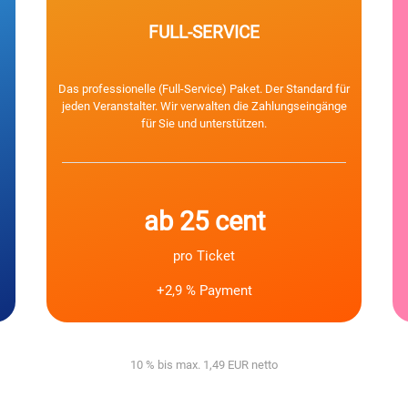
FULL-SERVICE
Das professionelle (Full-Service) Paket. Der Standard für
jeden Veranstalter. Wir verwalten die Zahlungseingänge
für Sie und unterstützen.
ab 25 cent
pro Ticket
+2,9 % Payment
10 % bis max. 1,49 EUR netto