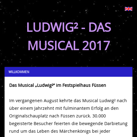
LUDWIG² - DAS
MUSICAL 2017
WILLKOMMEN
Das Musical „Ludwig²“ im Festspielhaus Füssen
Im vergangenen August kehrte das Musical Ludwig² nach
über einem Jahrzehnt mit fulminantem Erfolg an den
Originalschauplatz nach Füssen zurück. 30.000
begeisterte Besucher feierten die bewegende Darbietung
rund um das Leben des Märchenkönigs bei jeder