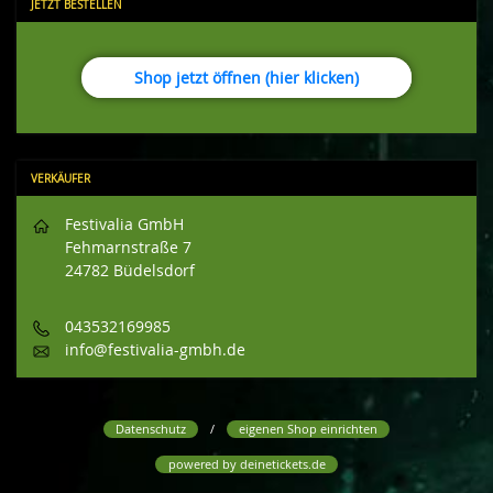
JETZT BESTELLEN
Shop jetzt öffnen (hier klicken)
VERKÄUFER
Festivalia GmbH
Fehmarnstraße 7
24782 Büdelsdorf
043532169985
info@festivalia-gmbh.de
Datenschutz
/
eigenen Shop einrichten
powered by
deinetickets.de