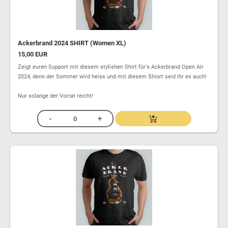
Ackerbrand 2024 SHIRT (Women XL)
15,00 EUR
Zeigt euren Support mit diesem stylishen Shirt für's Ackerbrand Open Air
2024, denn der Sommer wird heiss und mit diesem Shiort seid ihr es auch!
Nur solange der Vorrat reicht!