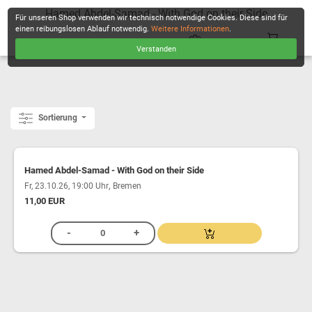
Hamed Abdel-Samad - With God on their Side
Für unseren Shop verwenden wir technisch notwendige Cookies. Diese sind für
einen reibungslosen Ablauf notwendig.
Weitere Informationen
.
Verstanden
KASSE
Sortierung
Hamed Abdel-Samad - With God on their Side
,
Fr, 23.10.26, 19:00 Uhr
Bremen
11,00 EUR