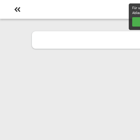
Für 
Abla