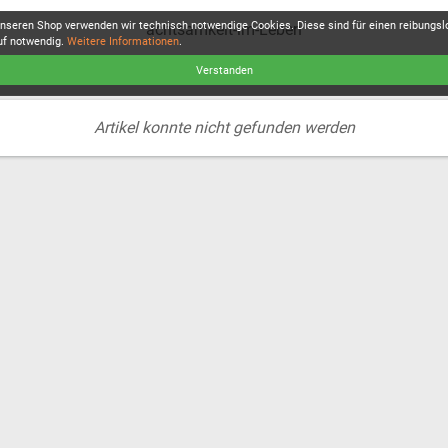
unseren Shop verwenden wir technisch notwendige Cookies. Diese sind für einen reibungs
achtsamkeit-im-Leben
uf notwendig.
Weitere Informationen
.
Verstanden
Artikel konnte nicht gefunden werden