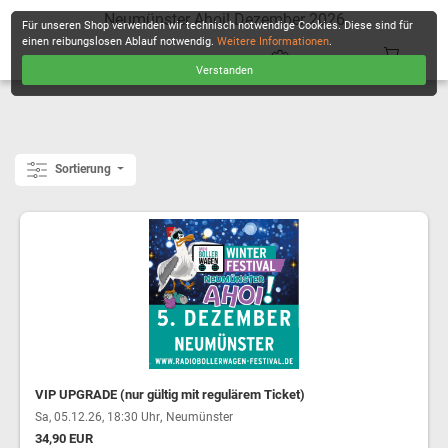
Neumünster Ahoi! Dezember 2026
Für unseren Shop verwenden wir technisch notwendige Cookies. Diese sind für
einen reibungslosen Ablauf notwendig.
Weitere Informationen
.
Verstanden
KASSE
Sortierung
VIP UPGRADE (nur gültig mit regulärem Ticket)
,
Sa, 05.12.26, 18:30 Uhr
Neumünster
34,90 EUR