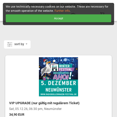
Neumünster Ahoi! Dezember 2026
We use technically necessary cookies on our website. These are necessary for
the smooth operation of the website.
Further info
.
Accept
CHECKOUT
sort by
VIP UPGRADE (nur gültig mit regulärem Ticket)
,
Sat, 05.12.26, 06:30 pm
Neumünster
34,90 EUR