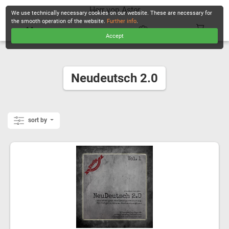
Herr von Aster
We use technically necessary cookies on our website. These are necessary for
the smooth operation of the website.
Further info
.
Accept
CHECKOUT
Neudeutsch 2.0
sort by