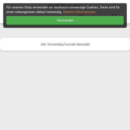
Baufi Bootcamp
Für unseren Shop verwenden wir technisch notwendige Cookies. Diese sind für
einen reibungslosen Ablauf notwendig.
Weitere Informationen
.
Verstanden
KASSE
Der Vorverkauf wurde beendet