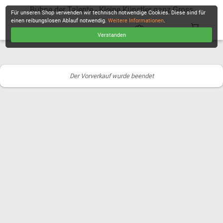
Bühne der Talente - Kleine Künstler ganz Gross
Für unseren Shop verwenden wir technisch notwendige Cookies. Diese sind für
einen reibungslosen Ablauf notwendig.
Weitere Informationen
.
Verstanden
KASSE
Der Vorverkauf wurde beendet