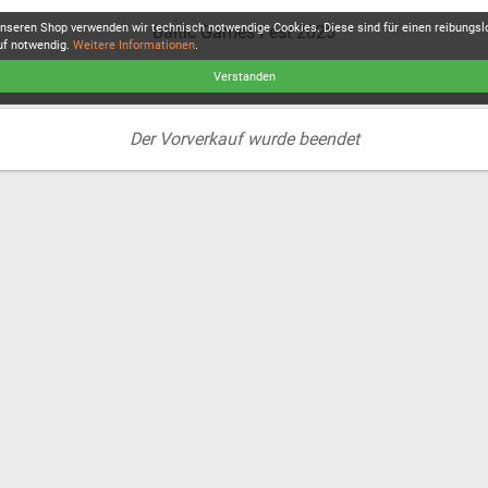
unseren Shop verwenden wir technisch notwendige Cookies. Diese sind für einen reibungs
Baltic Games Fest 2025
uf notwendig.
Weitere Informationen
.
Verstanden
Der Vorverkauf wurde beendet