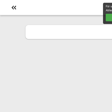
Für 
Abla