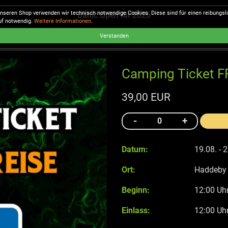
unseren Shop verwenden wir technisch notwendige Cookies. Diese sind für einen reibungs
Baltic Open Air 2026
uf notwendig.
Weitere Informationen
.
Verstanden
Camping Ticket F
39,00 EUR
Datum:
19.08. - 
Ort:
Haddeby
Beginn:
12:00 Uh
Einlass:
12:00 Uh