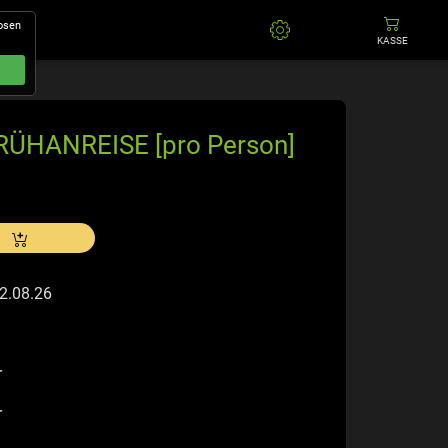
losen
KASSE
RÜHANREISE [pro Person]
22.08.26
r
r