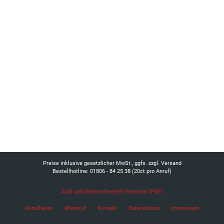
Preise inklusive gesetzlicher MwSt., ggfs. zzgl. Versand
Bestellhotline: 01806 - 84 25 38
(20ct pro Anruf)
AGB und Widerrufsrecht/-formular (PDF)
Annullieren
Widerruf
Kontakt
Datenschutz
Impressum