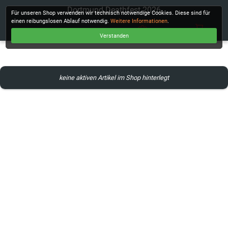
Dortmund Deathfest 2026
Für unseren Shop verwenden wir technisch notwendige Cookies. Diese sind für
einen reibungslosen Ablauf notwendig.
Weitere Informationen
.
Verstanden
KASSE
keine aktiven Artikel im Shop hinterlegt