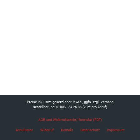
Preise inklusive gesetzlicher MwSt., ggfs. zzgl. Versand
Bestellhotline: 01806 - 84 25 38
(20ct pro Anruf)
AGB und Widerrufsrecht/-formular (PDF)
Annullieren
Widerruf
Kontakt
Datenschutz
Impressum