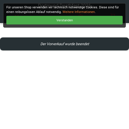
Dortmund Deathfest 2026
Für unseren Shop verwenden wir technisch notwendige Cookies. Diese sind für
einen reibungslosen Ablauf notwendig.
Weitere Informationen
.
Verstanden
KASSE
Der Vorverkauf wurde beendet