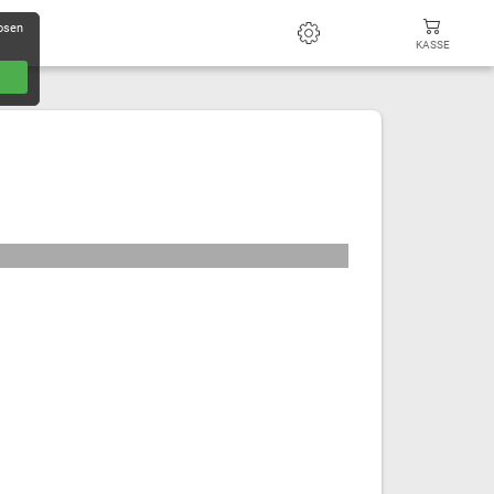
losen
KASSE