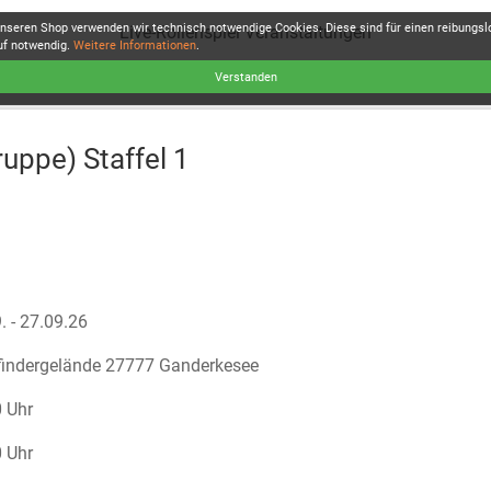
unseren Shop verwenden wir technisch notwendige Cookies. Diese sind für einen reibungs
Live-Rollenspiel Veranstaltungen
uf notwendig.
Weitere Informationen
.
Verstanden
uppe) Staffel 1
. - 27.09.26
findergelände 27777 Ganderkesee
 Uhr
 Uhr