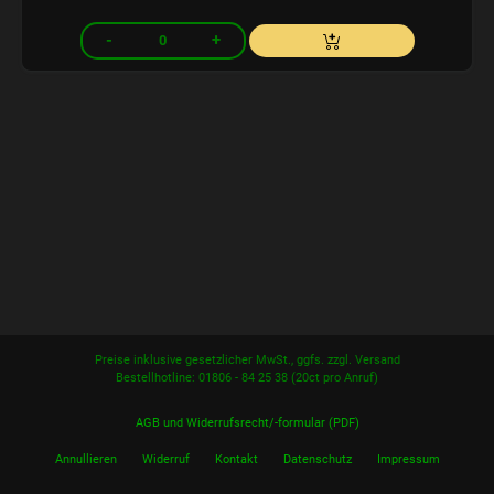
Preise inklusive gesetzlicher MwSt., ggfs. zzgl. Versand
Bestellhotline: 01806 - 84 25 38
(20ct pro Anruf)
AGB und Widerrufsrecht/-formular (PDF)
Annullieren
Widerruf
Kontakt
Datenschutz
Impressum