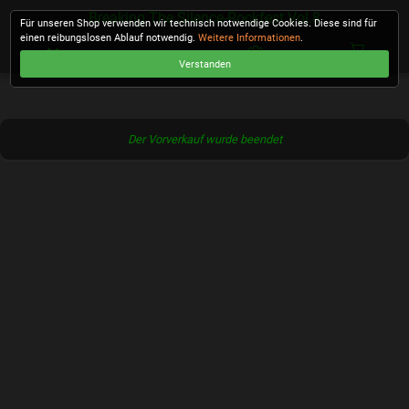
Breaking The Silence-Rockfest Vol.8
Für unseren Shop verwenden wir technisch notwendige Cookies. Diese sind für
einen reibungslosen Ablauf notwendig.
Weitere Informationen
.
Verstanden
KASSE
Der Vorverkauf wurde beendet