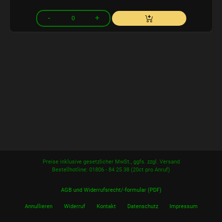
Preise inklusive gesetzlicher MwSt., ggfs. zzgl. Versand
Bestellhotline: 01806 - 84 25 38
(20ct pro Anruf)
AGB und Widerrufsrecht/-formular (PDF)
Annullieren
Widerruf
Kontakt
Datenschutz
Impressum