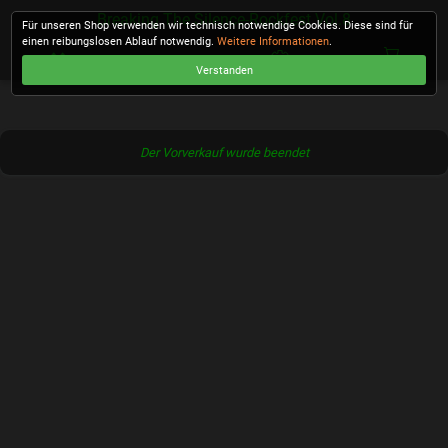
Breaking The Silence-Rockfest Vol.8
Für unseren Shop verwenden wir technisch notwendige Cookies. Diese sind für
einen reibungslosen Ablauf notwendig.
Weitere Informationen
.
Verstanden
KASSE
Der Vorverkauf wurde beendet