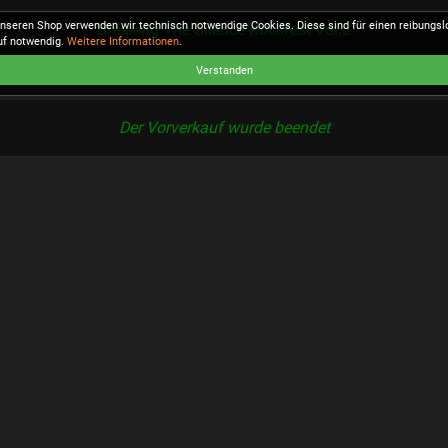
unseren Shop verwenden wir technisch notwendige Cookies. Diese sind für einen reibungs
Breaking The Silence-Rockfest Vol.8
uf notwendig.
Weitere Informationen
.
Verstanden
Der Vorverkauf wurde beendet