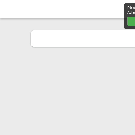
Für 
Abla