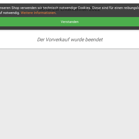
unseren Shop verwenden wir technisch notwendige Cookies. Diese sind für einen reibungs
Schanzer Entenrennen 2022
uf notwendig.
Weitere Informationen
.
Verstanden
Der Vorverkauf wurde beendet