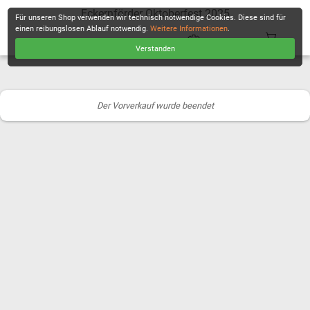
Eckernförder Oktoberfest 2025
Für unseren Shop verwenden wir technisch notwendige Cookies. Diese sind für
einen reibungslosen Ablauf notwendig.
Weitere Informationen
.
Verstanden
KASSE
Der Vorverkauf wurde beendet