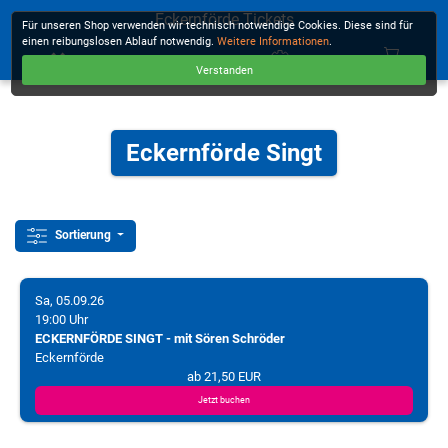
Eckernförde Tickets
Für unseren Shop verwenden wir technisch notwendige Cookies. Diese sind für
einen reibungslosen Ablauf notwendig.
Weitere Informationen
.
Verstanden
KASSE
Eckernförde Singt
Sortierung
Sa, 05.09.26
19:00 Uhr
ECKERNFÖRDE SINGT - mit Sören Schröder
Eckernförde
ab 21,50 EUR
Jetzt buchen