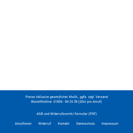
Preise inklusive gesetzlicher MwSt., ggfs. zzgl. Versand
Bestellhotline: 01806 - 84 25 38
(20ct pro Anruf)
AGB und Widerrufsrecht/-formular (PDF)
Annullieren
Widerruf
Kontakt
Datenschutz
Impressum