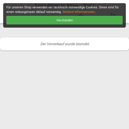
From Albion to Attica – Part I
Für unseren Shop verwenden wir technisch notwendige Cookies. Diese sind für
einen reibungslosen Ablauf notwendig.
Weitere Informationen
.
Verstanden
KASSE
Der Vorverkauf wurde beendet