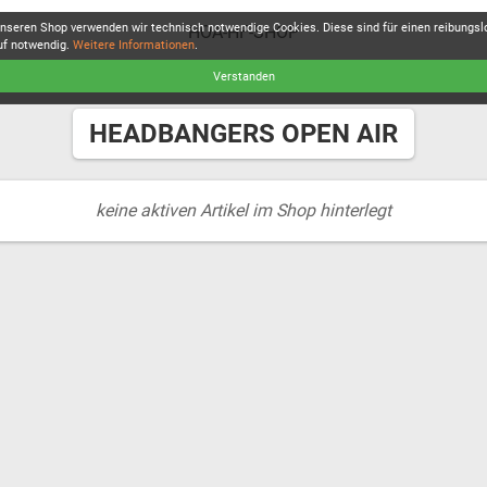
unseren Shop verwenden wir technisch notwendige Cookies. Diese sind für einen reibungs
HOA-HF-SHOP
uf notwendig.
Weitere Informationen
.
Verstanden
HEADBANGERS OPEN AIR
keine aktiven Artikel im Shop hinterlegt