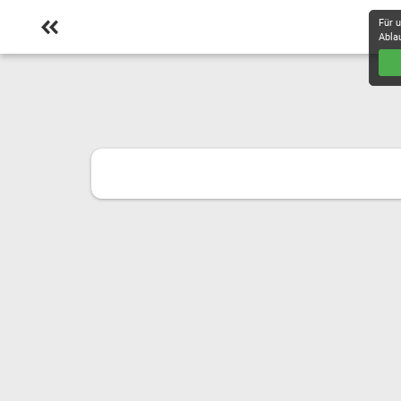
Für 
Abla