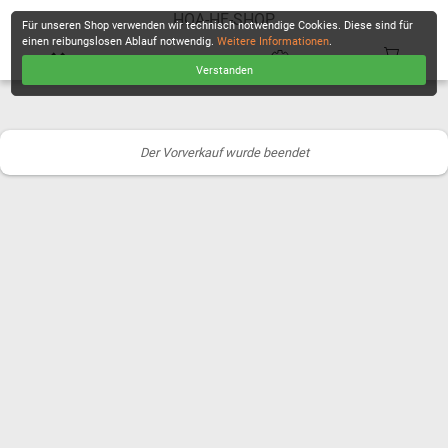
HOA-HF-SHOP
Für unseren Shop verwenden wir technisch notwendige Cookies. Diese sind für
einen reibungslosen Ablauf notwendig.
Weitere Informationen
.
Verstanden
KASSE
Der Vorverkauf wurde beendet