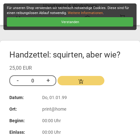
Handzettel & Workshops
Für unseren Shop verwenden wir technisch notwendige Cookies. Diese sind für
einen reibungslosen Ablauf notwendig.
Weitere Informationen
.
Verstanden
KASSE
Handzettel: squirten, aber wie?
25,00 EUR
Datum:
Do, 01.01.99
Ort:
print@home
Beginn:
00:00 Uhr
Einlass:
00:00 Uhr