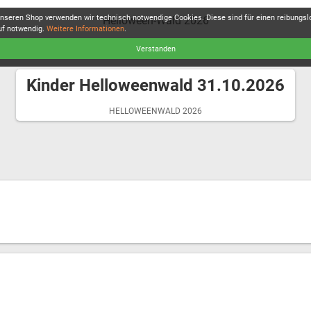
unseren Shop verwenden wir technisch notwendige Cookies. Diese sind für einen reibungs
Helloween-Wald 2026
uf notwendig.
Weitere Informationen
.
Verstanden
Kinder Helloweenwald 31.10.2026
HELLOWEENWALD 2026