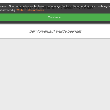
unseren Shop verwenden wir technisch notwendige Cookies. Diese sind für einen reibungs
Freundeskreis Musik in Michaelis - Vorverkauf
uf notwendig.
Weitere Informationen
.
Verstanden
Der Vorverkauf wurde beendet