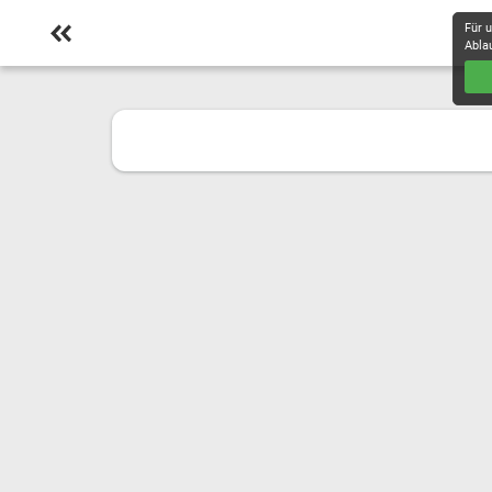
Für 
Abla