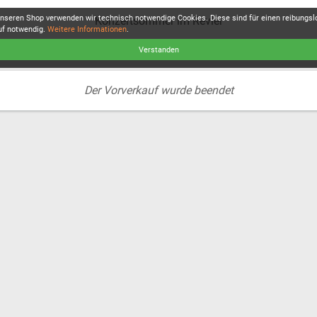
unseren Shop verwenden wir technisch notwendige Cookies. Diese sind für einen reibungs
Konzertsommer im Revier
uf notwendig.
Weitere Informationen
.
Verstanden
Der Vorverkauf wurde beendet