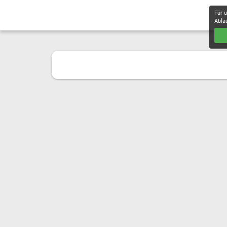
Für 
Abla