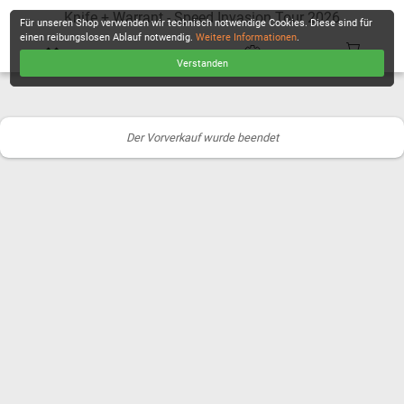
Knife + Warrant - Speed Invasion Tour 2026
Für unseren Shop verwenden wir technisch notwendige Cookies. Diese sind für
einen reibungslosen Ablauf notwendig.
Weitere Informationen
.
Verstanden
KASSE
Der Vorverkauf wurde beendet