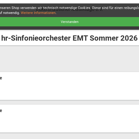
unseren Shop verwenden wir technisch notwendige Cookies. Diese sind für einen reibungs
Eckelshausener Musiktage e.V.
uf notwendig.
Weitere Informationen
.
Verstanden
hr-Sinfonieorchester EMT Sommer 2026
ie
ie