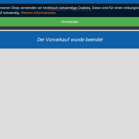
unseren Shop verwenden wir technisch notwendige Cookies. Diese sind für einen reibungs
Klassiker-Tage 2026
uf notwendig.
Weitere Informationen
.
Verstanden
Der Vorverkauf wurde beendet