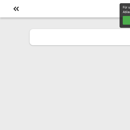
Für 
Abla