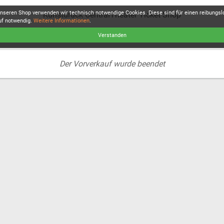
unseren Shop verwenden wir technisch notwendige Cookies. Diese sind für einen reibungs
Kunstdruck CentralTheater Ticket Shop
uf notwendig.
Weitere Informationen
.
Verstanden
Der Vorverkauf wurde beendet