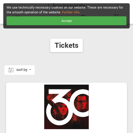
L´Âme Immortelle
We use technically necessary cookies on our website. These are necessary for
the smooth operation of the website.
Further info
.
Accept
CHECKOUT
Tickets
sort by