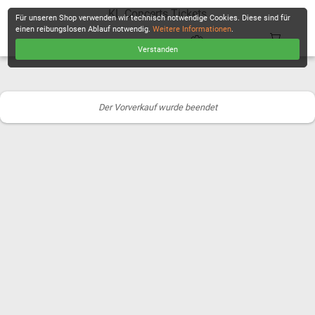
KL Concerts Tickets
Für unseren Shop verwenden wir technisch notwendige Cookies. Diese sind für
einen reibungslosen Ablauf notwendig.
Weitere Informationen
.
Verstanden
KASSE
Der Vorverkauf wurde beendet