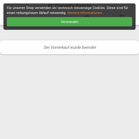
KL Concerts Tickets
Für unseren Shop verwenden wir technisch notwendige Cookies. Diese sind für
einen reibungslosen Ablauf notwendig.
Weitere Informationen
.
Verstanden
KASSE
Der Vorverkauf wurde beendet