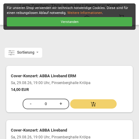
Lese-Zeichen: Thür. Büro für Literatur u. Kunst
Für unseren Shop verwenden wir technisch notwendige Cookies. Diese sind für
einen reibungslosen Ablauf notwendig.
Weitere Informationen
.
Verstanden
KASSE
Sortierung
Cover-Konzert: ABBA Liveband ERM
,
Sa, 29.08.26, 19:00 Uhr
Pinsenberghalle Krölpa
14,00 EUR
Cover-Konzert: ABBA Liveband
,
Sa, 29.08.26, 19:00 Uhr
Pinsenberghalle Krölpa