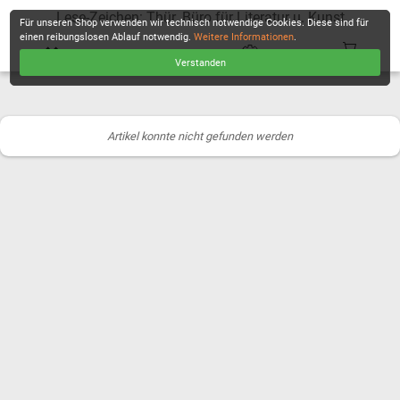
Lese-Zeichen: Thür. Büro für Literatur u. Kunst
Für unseren Shop verwenden wir technisch notwendige Cookies. Diese sind für
einen reibungslosen Ablauf notwendig.
Weitere Informationen
.
Verstanden
KASSE
Artikel konnte nicht gefunden werden