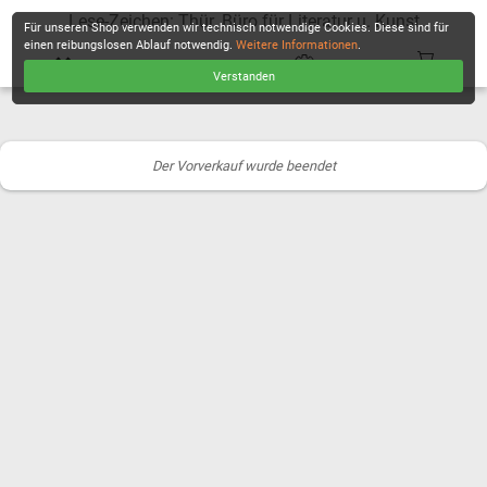
Lese-Zeichen: Thür. Büro für Literatur u. Kunst
Für unseren Shop verwenden wir technisch notwendige Cookies. Diese sind für
einen reibungslosen Ablauf notwendig.
Weitere Informationen
.
Verstanden
KASSE
Der Vorverkauf wurde beendet