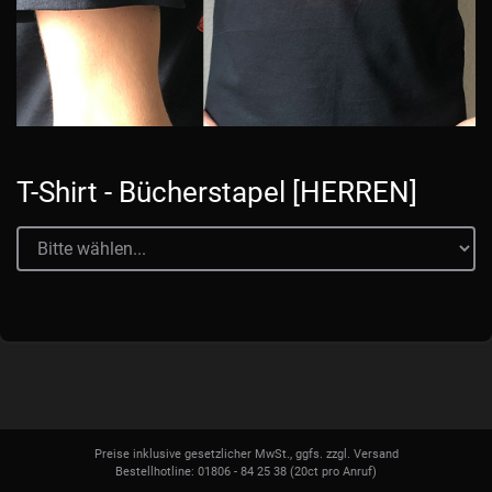
T-Shirt - Bücherstapel [HERREN]
Preise inklusive gesetzlicher MwSt., ggfs. zzgl. Versand
Bestellhotline: 01806 - 84 25 38
(20ct pro Anruf)