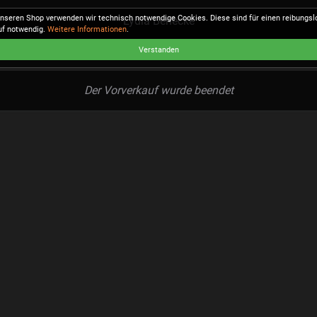
unseren Shop verwenden wir technisch notwendige Cookies. Diese sind für einen reibungs
Lydia Benecke
uf notwendig.
Weitere Informationen
.
Verstanden
Der Vorverkauf wurde beendet