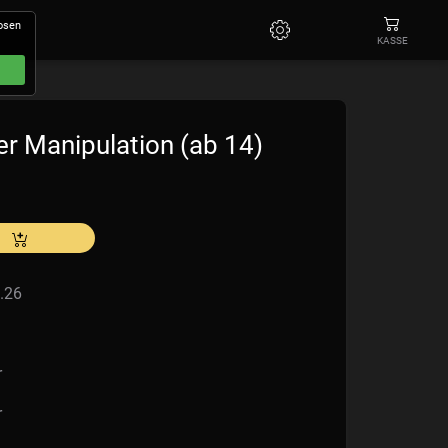
losen
KASSE
er Manipulation (ab 14)
.26
r
r