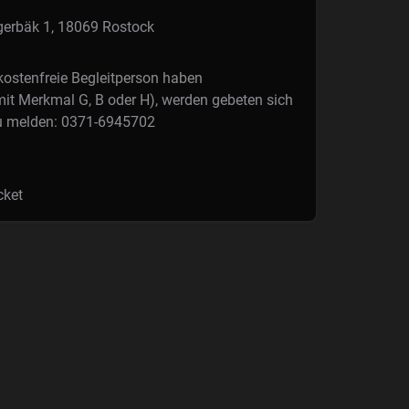
gerbäk 1, 18069 Rostock
kostenfreie Begleitperson haben
it Merkmal G, B oder H), werden gebeten sich
u melden: 0371-6945702
cket