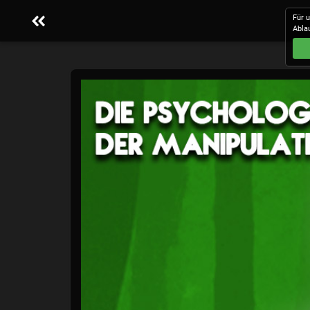
Für 
Abla