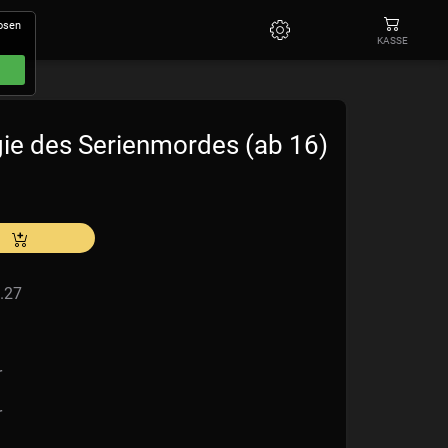
losen
KASSE
ie des Serienmordes (ab 16)
.27
r
r