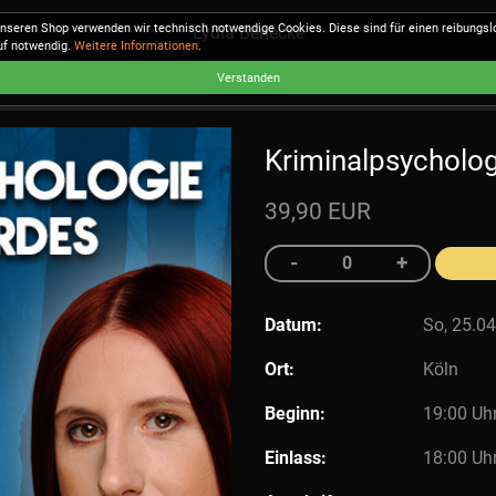
unseren Shop verwenden wir technisch notwendige Cookies. Diese sind für einen reibungs
Lydia Benecke
uf notwendig.
Weitere Informationen
.
Verstanden
Kriminalpsycholog
39,90 EUR
Datum:
So, 25.04
Ort:
Köln
Beginn:
19:00 Uh
Einlass:
18:00 Uh