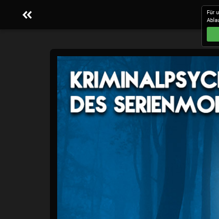
Für 
Abla