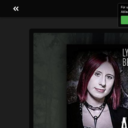
Für 
Abla